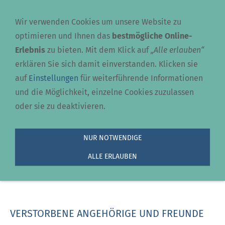
Navigation einblenden
Wir verwenden Cookies um unsere Website zu
optimieren und Ihnen das
bestmögliche Online-
Erlebnis
zu bieten. Mit dem Klick auf
„Alle erlauben“
erklären Sie sich damit einverstanden. Klicken sie
auf
Einstellungen
für weiterführende Informationen
und die Möglichkeit, einzelne Cookies zuzulassen
oder sie zu deaktivieren.
Gedenken
NUR NOTWENDIGE
ALLE ERLAUBEN
Sie sind hier:
Willkommen bei Bodo Hesse
»
Persoenliches
»
Gedenken
VERSTORBENE ANGEHÖRIGE UND FREUNDE