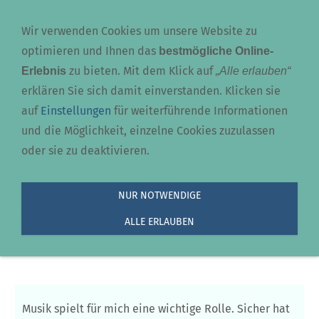
Navigation einblenden
Wir verwenden Cookies um unsere Website zu
optimieren und Ihnen das
bestmögliche Online-
zu bieten. Mit dem Klick auf
Erlebnis
„Alle erlauben“
erklären Sie sich damit einverstanden. Klicken sie
auf
Einstellungen
für weiterführende Informationen
und die Möglichkeit, einzelne Cookies zuzulassen
oder sie zu deaktivieren.
Musik
NUR NOTWENDIGE
ALLE ERLAUBEN
Sie sind hier:
Willkommen bei Bodo Hesse
»
Persoenliches
»
Musik
Musik spielt für mich eine wichtige Rolle. Sicher hat