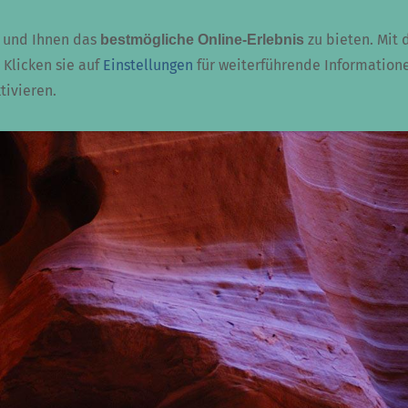
Flugsimulation
Persoenliches
 und Ihnen das
zu bieten. Mit 
bestmögliche Online-Erlebnis
 Klicken sie auf
Einstellungen
für weiterführende Information
tivieren.