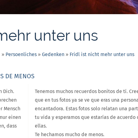
t mehr unter uns
e
»
Persoenliches
»
Gedenken
»
Fridl ist nicht mehr unter uns
OS DE MENOS
n Dich.
Tenemos muchos recuerdos bonitos de tí. Cr
sprechen
que en tus fotos ya se ve que eras una person
ter Mensch
encantadora. Estas fotos solo relatan una par
 nur einen
tu vida y esperamos que estarías de acuerdo 
en, dass
ellas.
Te hechamos mucho de menos.